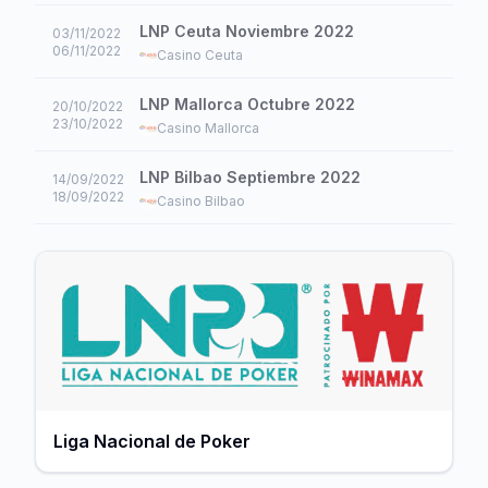
LNP Ceuta Noviembre 2022
03/11/2022
06/11/2022
Casino Ceuta
LNP Mallorca Octubre 2022
20/10/2022
23/10/2022
Casino Mallorca
LNP Bilbao Septiembre 2022
14/09/2022
18/09/2022
Casino Bilbao
Liga Nacional de Poker