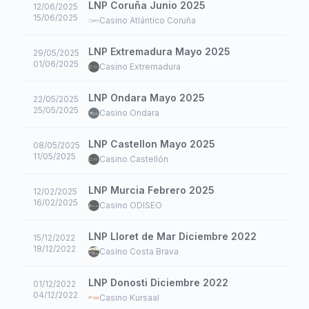
LNP Coruña Junio 2025
12/06/2025
15/06/2025
Casino Atlántico Coruña
LNP Extremadura Mayo 2025
29/05/2025
01/06/2025
Casino Extremadura
LNP Ondara Mayo 2025
22/05/2025
25/05/2025
Casino Ondara
LNP Castellon Mayo 2025
08/05/2025
11/05/2025
Casino Castellón
LNP Murcia Febrero 2025
12/02/2025
16/02/2025
Casino ODISEO
LNP Lloret de Mar Diciembre 2022
15/12/2022
18/12/2022
Casino Costa Brava
LNP Donosti Diciembre 2022
01/12/2022
04/12/2022
Casino Kursaal