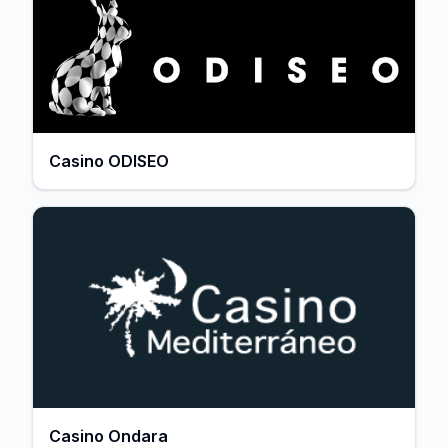
Casino ODISEO
Casino Ondara