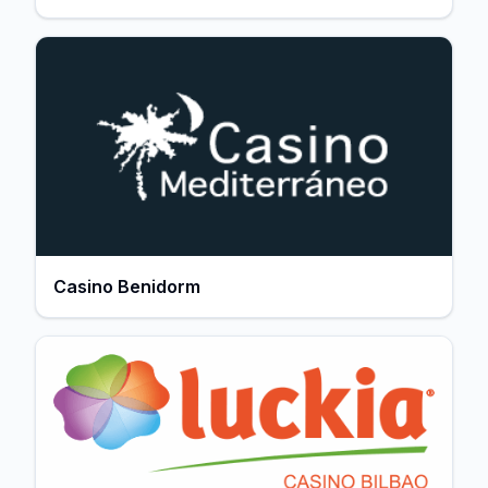
Casino Benidorm