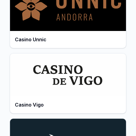
Casino Unnic
Casino Vigo