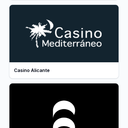
Casino Alicante