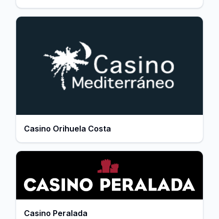
Casino Orihuela Costa
Casino Peralada