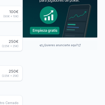
100€
(
90€ +
10€
)
250€
¿Quieres anunciarte aquí?
(
225€ +
25€
)
250€
(
225€ +
25€
)
tro Cerrado