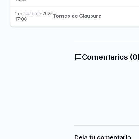
1 de junio de 2025
Torneo de Clausura
17:00
Comentarios (
0
Deja tu comentario