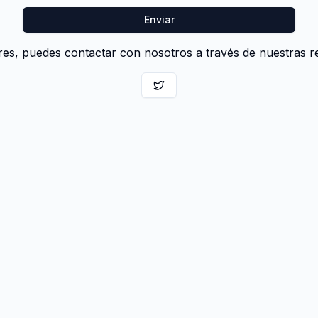
Enviar
eres, puedes contactar con nosotros a través de nuestras r