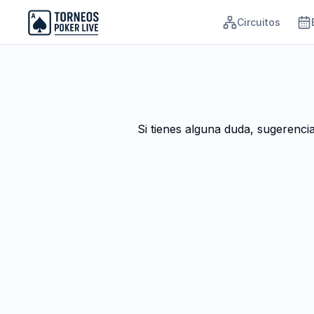
Circuitos
Si tienes alguna duda, sugerenci