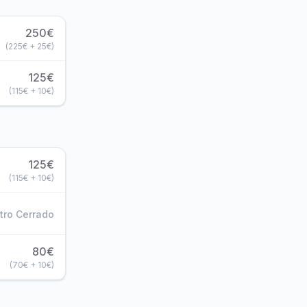
250€
(
225€ +
25€
)
125€
(
115€ +
10€
)
125€
(
115€ +
10€
)
tro Cerrado
80€
(
70€ +
10€
)