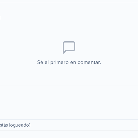
)
Sé el primero en comentar.