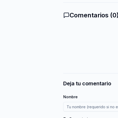
Comentarios (
0
Deja tu comentario
Nombre