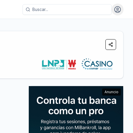
Iniciar 
Compartir
Anuncio