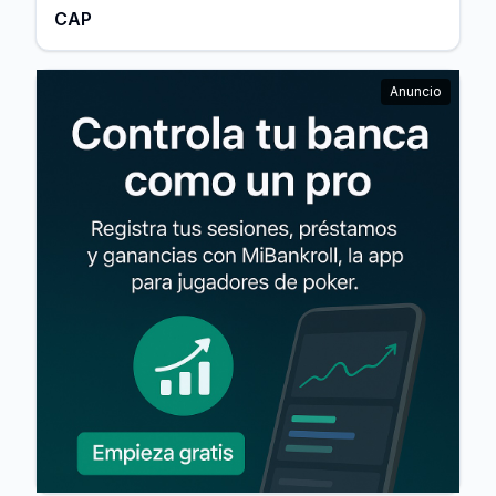
CAP
Anuncio