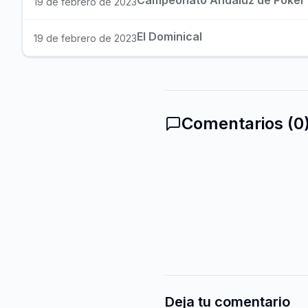
Campeonato Andaluz de Poker -
19 de febrero de 2023
El Dominical
19 de febrero de 2023
Comentarios (
0
Deja tu comentario