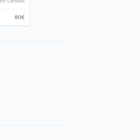
tro Cerrado
80€