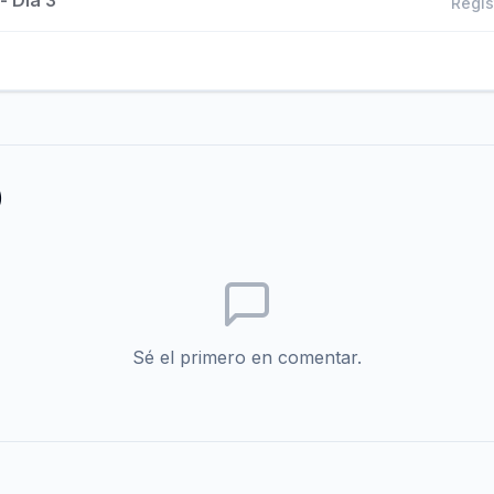
 Día 3
Regis
)
Sé el primero en comentar.