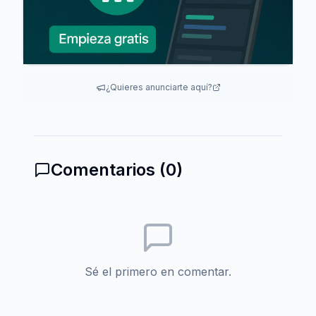
¿Quieres anunciarte aquí?
Comentarios (
0
)
Sé el primero en comentar.