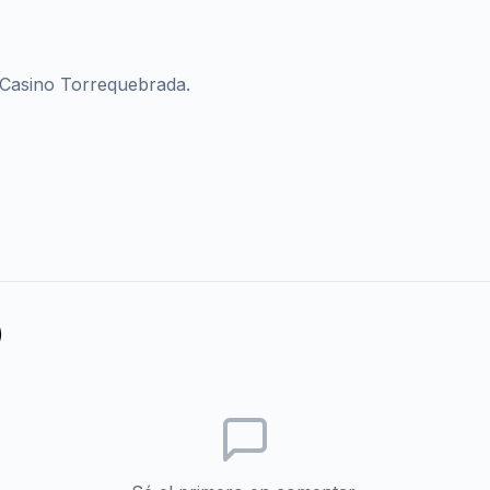
Casino Torrequebrada
.
)