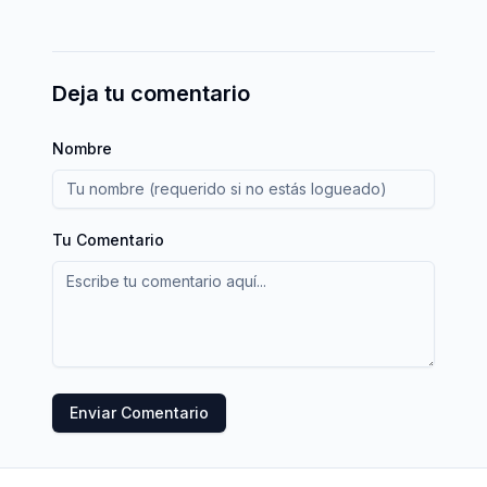
Deja tu comentario
Nombre
Tu Comentario
Enviar Comentario