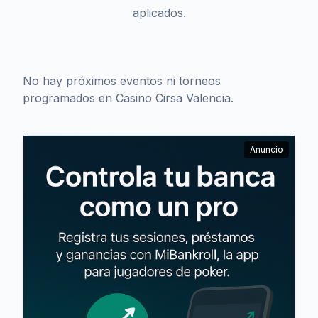
aplicados.
No hay próximos eventos ni torneos
programados en
Casino Cirsa Valencia
.
Anuncio