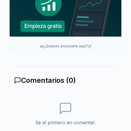
¿Quieres anunciarte aquí?
Comentarios (
0
)
Sé el primero en comentar.