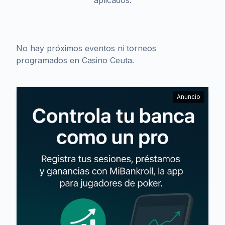
aplicados.
No hay próximos eventos ni torneos
programados en
Casino Ceuta
.
Anuncio