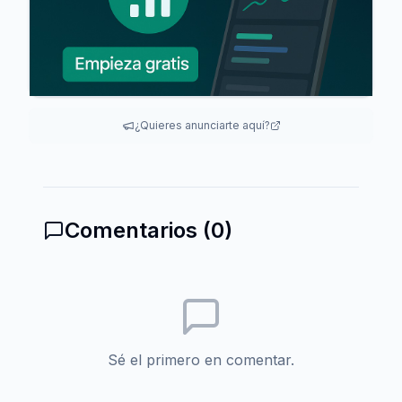
¿Quieres anunciarte aquí?
Comentarios (
0
)
Sé el primero en comentar.