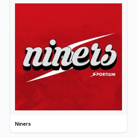
Niners