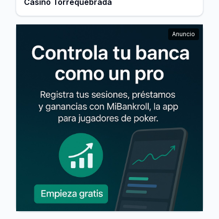
Casino Torrequebrada
Anuncio