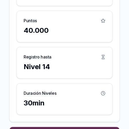
Puntos
40.000
Registro hasta
Nivel
14
Duración Niveles
30min