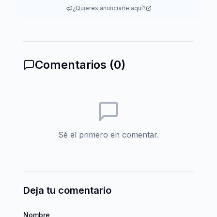
¿Quieres anunciarte aquí?
Comentarios (
0
)
Sé el primero en comentar.
Deja tu comentario
Nombre