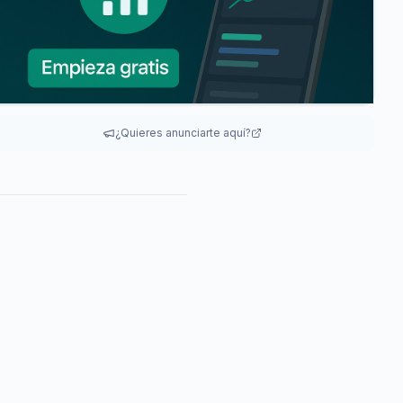
¿Quieres anunciarte aquí?