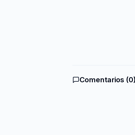
Comentarios (
0