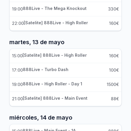
888Live - The Mega Knockout
19:00
330€
[Satelite] 888Live - High Roller
22:00
160€
martes, 13 de mayo
[Satelite] 888Live - High Roller
15:00
160€
888Live - Turbo Dash
17:00
100€
888Live - High Roller - Day 1
19:00
1500€
[Satelite] 888Live - Main Event
21:00
88€
miércoles, 14 de mayo
888Live - Main Event - 1A