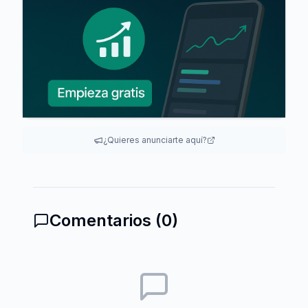
¿Quieres anunciarte aquí?
Comentarios (
0
)