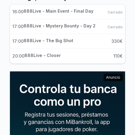
888Live - Main Event - Final Day
16:00
Cerrado
888Live - Mystery Bounty - Day 2
17:00
Cerrado
888Live - The Big Shot
17:00
330€
888Live - Closer
20:00
110€
Anuncio