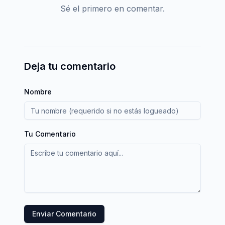
Sé el primero en comentar.
Deja tu comentario
Nombre
Tu Comentario
Enviar Comentario