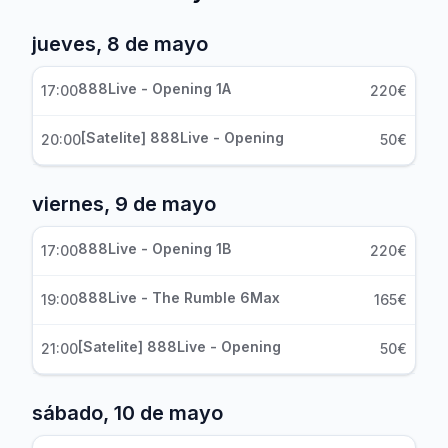
jueves, 8 de mayo
888Live - Opening 1A
17:00
220€
[Satelite] 888Live - Opening
20:00
50€
viernes, 9 de mayo
888Live - Opening 1B
17:00
220€
888Live - The Rumble 6Max
19:00
165€
[Satelite] 888Live - Opening
21:00
50€
sábado, 10 de mayo