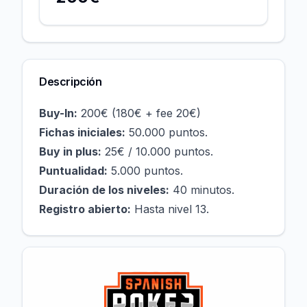
Descripción
Buy-In:
200€ (180€ + fee 20€)
Fichas iniciales:
50.000 puntos.
Buy in plus:
25€ / 10.000 puntos.
Puntualidad:
5.000 puntos.
Duración de los niveles:
40 minutos.
Registro abierto:
Hasta nivel 13.