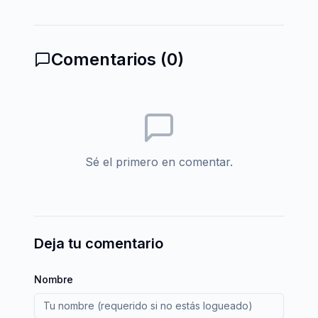
Comentarios (
0
)
Sé el primero en comentar.
Deja tu comentario
Nombre