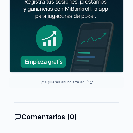
¿Quieres anunciarte aquí?
Comentarios (
0
)