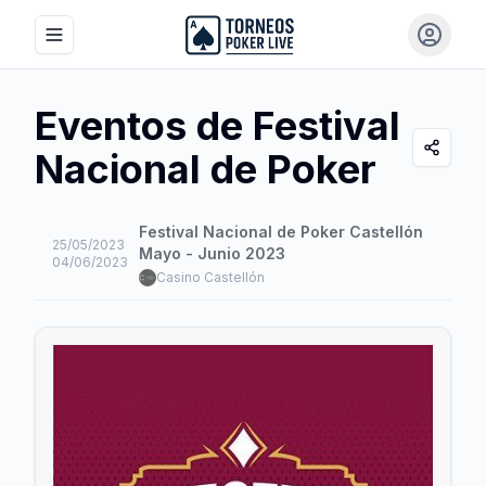
Toggle navigation menu
Iniciar 
Eventos de
Festival
Nacional de Poker
Compar
Festival Nacional de Poker Castellón
25/05/2023
Mayo - Junio 2023
04/06/2023
Casino Castellón