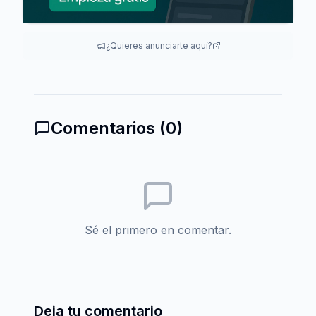
¿Quieres anunciarte aquí?
Comentarios (
0
)
Sé el primero en comentar.
Deja tu comentario