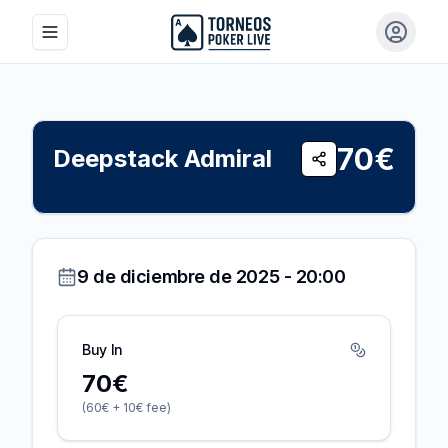
Toggle navigation menu
Iniciar 
70
€
Deepstack Admiral
Compartir
9 de diciembre de 2025
- 20:00
Buy In
70€
(
60€ +
10€ fee
)