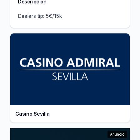
Descripción
Dealers tip: 5€/15k
Casino Sevilla
Anuncio