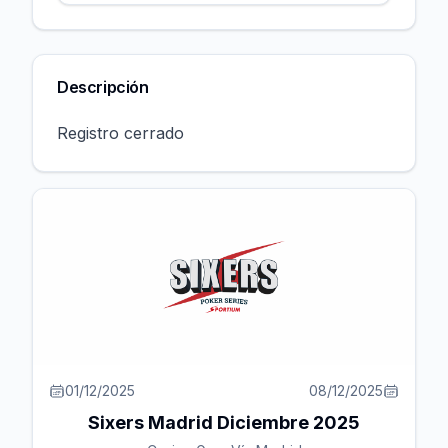
Descripción
Registro cerrado
01/12/2025
08/12/2025
Sixers Madrid Diciembre 2025