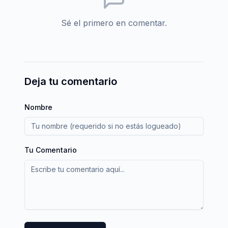
Sé el primero en comentar.
Deja tu comentario
Nombre
Tu Comentario