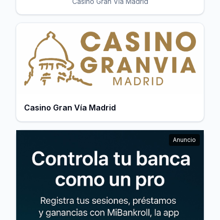
Casino Gran Vía Madrid
Casino Gran Vía Madrid
Anuncio