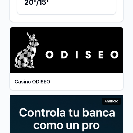
20'/15'
Casino ODISEO
Anuncio