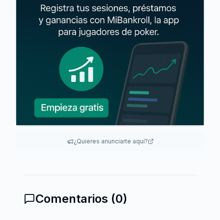
¿Quieres anunciarte aquí?
Comentarios (
0
)