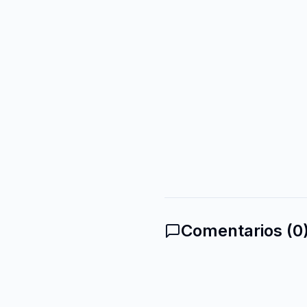
Comentarios (
0