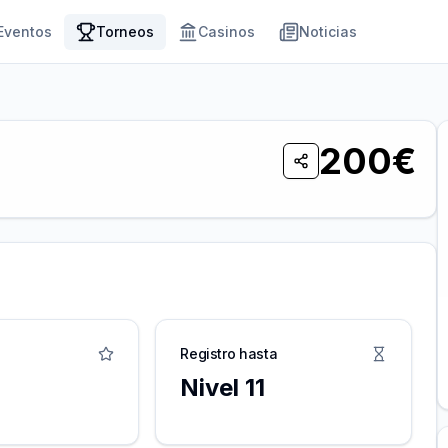
Eventos
Torneos
Casinos
Noticias
200
€
Compartir
Registro hasta
Nivel
11