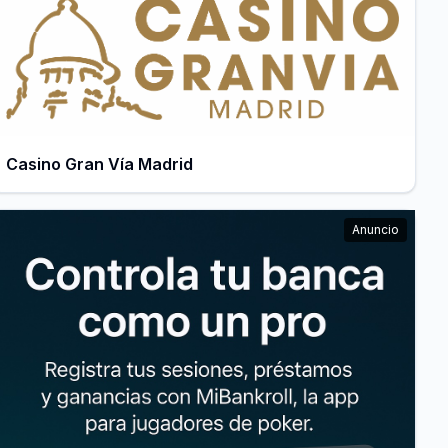
Casino Gran Vía Madrid
Anuncio