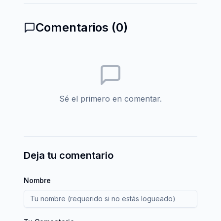
Comentarios (
0
)
Sé el primero en comentar.
Deja tu comentario
Nombre