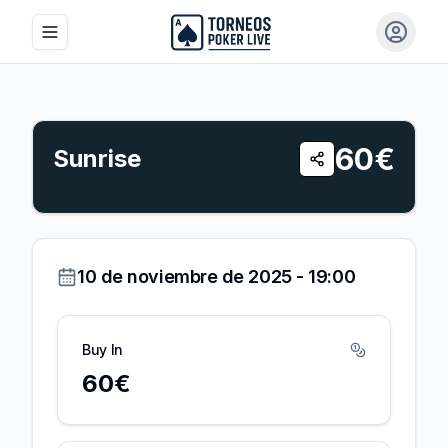
Toggle navigation menu
Iniciar 
60
€
Sunrise
Compartir
10 de noviembre de 2025
- 19:00
Buy In
60€