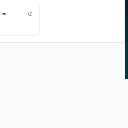
eles
)