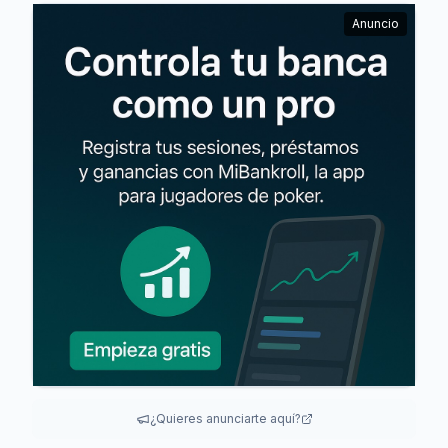
Anuncio
¿Quieres anunciarte aquí?