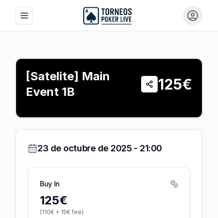
Toggle navigation menu
Iniciar 
[Satelite] Main
125
€
Compartir
Event 1B
23 de octubre de 2025
- 21:00
Buy In
125€
(
110€ +
15€ fee
)