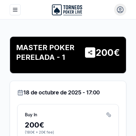
Toggle navigation menu
Iniciar 
MASTER POKER
200
€
Compartir
PERELADA - 1
18 de octubre de 2025
- 17:00
Buy In
200€
(
180€ +
20€ fee
)