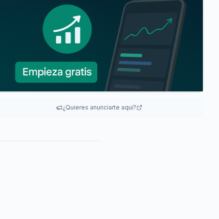
¿Quieres anunciarte aquí?