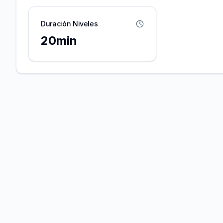
Duración Niveles
20min