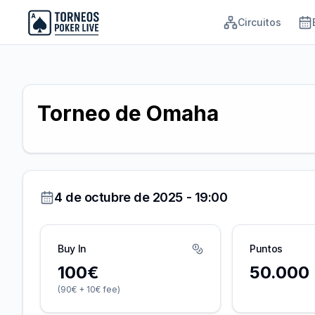
Circuitos
Torneo de Omaha
4 de octubre de 2025
- 19:00
Buy In
Puntos
100€
50.000
(
90€ +
10€ fee
)