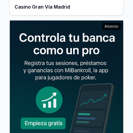
Casino Gran Vía Madrid
Anuncio