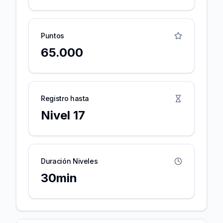
Puntos
65.000
Registro hasta
Nivel
17
Duración Niveles
30min