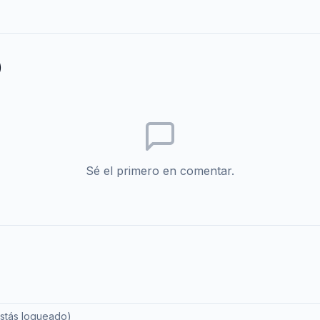
)
Sé el primero en comentar.