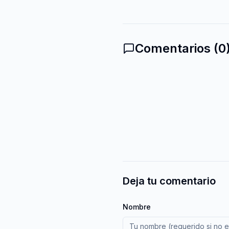
Comentarios (
0
Deja tu comentario
Nombre