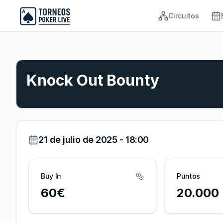
Circuitos
Knock Out Bounty
21 de julio de 2025
- 18:00
Buy In
Puntos
60€
20.000