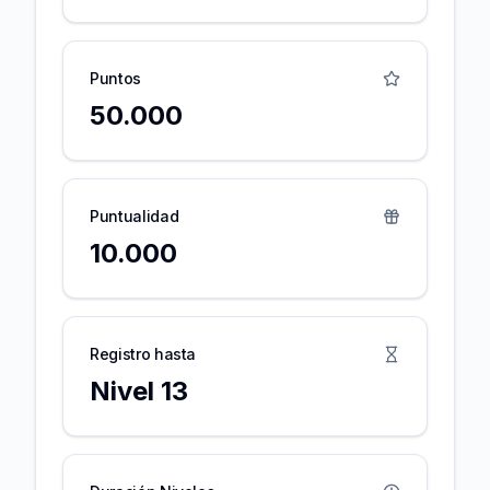
Puntos
50.000
Puntualidad
10.000
Registro hasta
Nivel
13