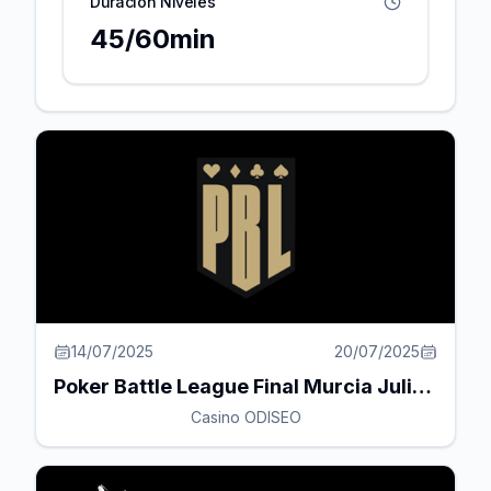
Duración Niveles
45/60min
14/07/2025
20/07/2025
Poker Battle League Final Murcia Julio 2025
Casino ODISEO