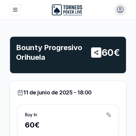
Toggle navigation menu
Iniciar 
Bounty Progresivo
60
€
Compartir
Orihuela
11 de junio de 2025
- 18:00
Buy In
60€