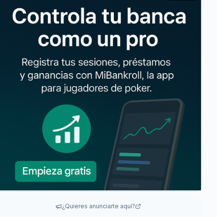
¿Quieres anunciarte aquí?