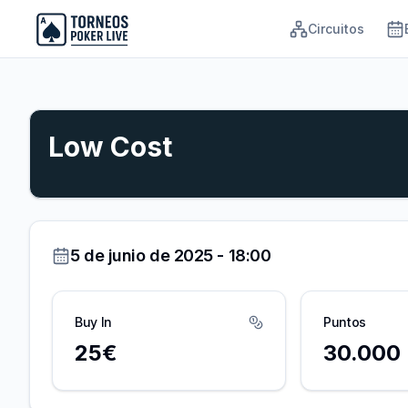
Circuitos
Low Cost
5 de junio de 2025
- 18:00
Buy In
Puntos
25€
30.000