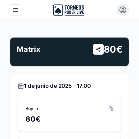
Toggle navigation menu
Iniciar 
80
€
Matrix
Compartir
1 de junio de 2025
- 17:00
Buy In
80€