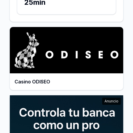
25min
Casino ODISEO
Anuncio