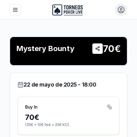
Toggle navigation menu
Iniciar 
70
€
Mystery Bounty
Compartir
22 de mayo de 2025
- 18:00
Buy In
70€
(
35€ +
10€ fee
+ 25€ KO
)