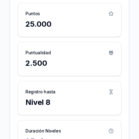
Puntos
25.000
Puntualidad
2.500
Registro hasta
Nivel
8
Duración Niveles