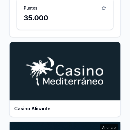
Puntos
35.000
Casino Alicante
Anuncio