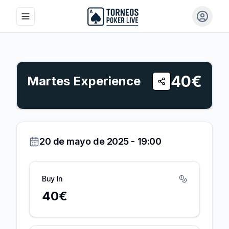
Toggle navigation menu
Iniciar 
40
€
Martes Experience
Compartir
20 de mayo de 2025
- 19:00
Buy In
40€