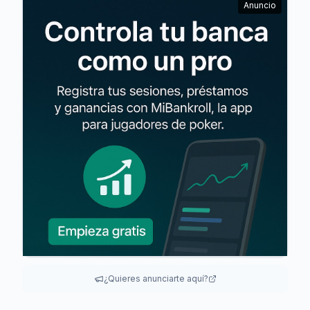
Anuncio
¿Quieres anunciarte aquí?