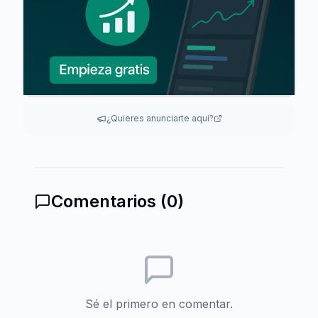
¿Quieres anunciarte aquí?
Comentarios (
0
)
Sé el primero en comentar.