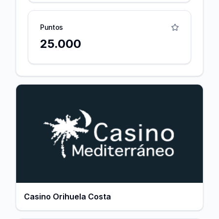
Puntos
25.000
Casino Orihuela Costa