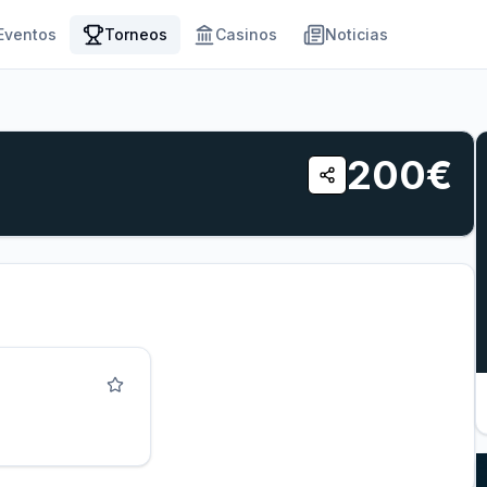
Eventos
Torneos
Casinos
Noticias
200
€
Compartir