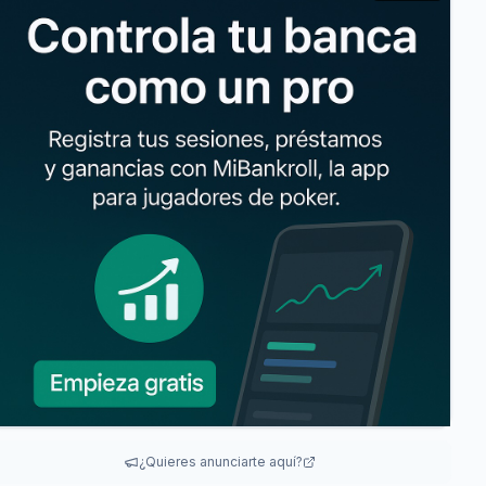
¿Quieres anunciarte aquí?