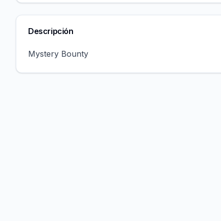
Descripción
Mystery Bounty