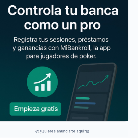
¿Quieres anunciarte aquí?