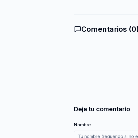
Comentarios (
0
Deja tu comentario
Nombre