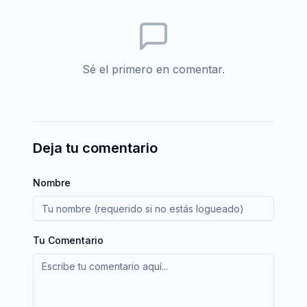
Sé el primero en comentar.
Deja tu comentario
Nombre
Tu Comentario