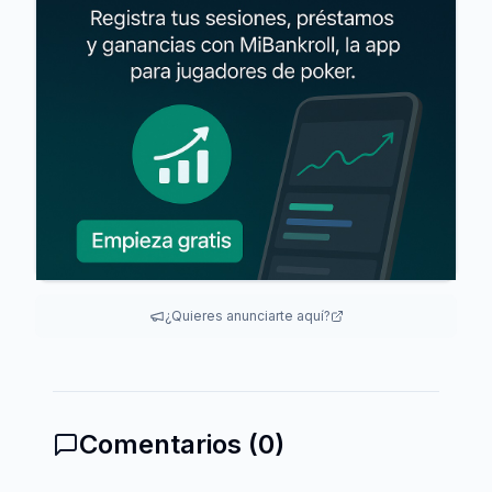
¿Quieres anunciarte aquí?
Comentarios (
0
)