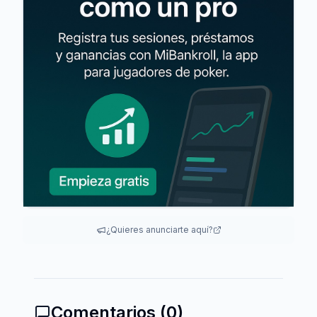
¿Quieres anunciarte aquí?
Comentarios (
0
)