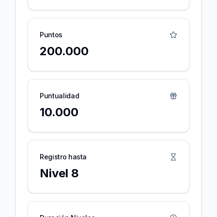
Puntos
200.000
Puntualidad
10.000
Registro hasta
Nivel
8