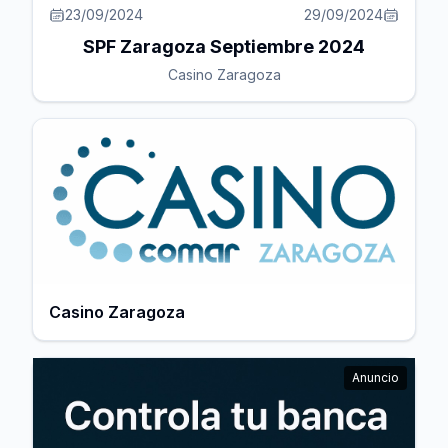
23/09/2024
29/09/2024
SPF Zaragoza Septiembre 2024
Casino Zaragoza
Casino Zaragoza
Anuncio