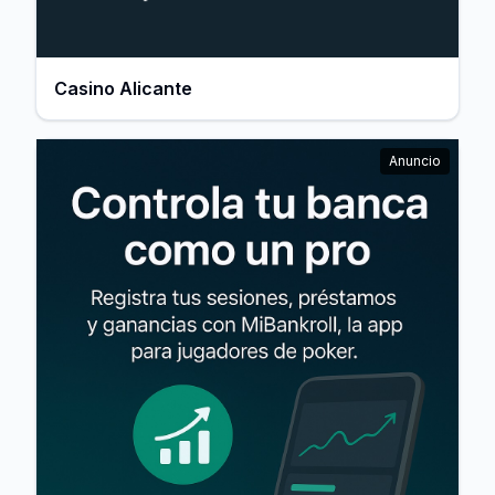
Casino Alicante
Anuncio