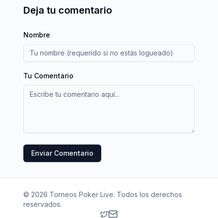
Deja tu comentario
Nombre
Tu Comentario
Enviar Comentario
©
2026
Torneos Poker Live. Todos los derechos
reservados.