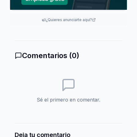
¿Quieres anunciarte aquí?
Comentarios (
0
)
Sé el primero en comentar.
Deja tu comentario