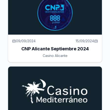
09/09/2024
15/09/2024
CNP Alicante Septiembre 2024
Casino Alicante