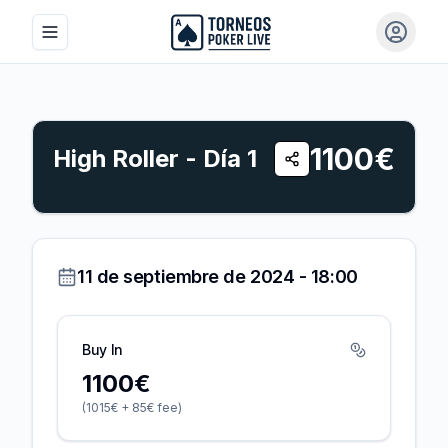
Toggle navigation menu
Iniciar 
1100
€
High Roller - Día 1
Compartir
11 de septiembre de 2024
- 18:00
Buy In
1100€
(
1015€ +
85€ fee
)