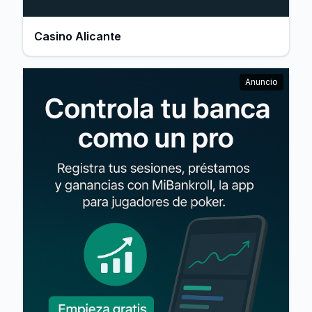
Casino Alicante
Anuncio