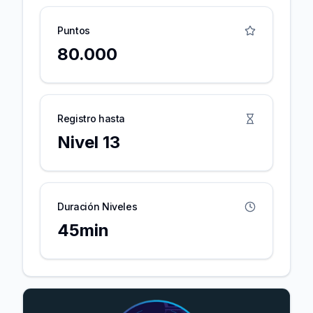
Puntos
80.000
Registro hasta
Nivel
13
Duración Niveles
45min