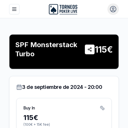
Toggle navigation menu
Iniciar 
SPF Monsterstack
115
€
Compartir
Turbo
3 de septiembre de 2024
- 20:00
Buy In
115€
(
100€ +
15€ fee
)