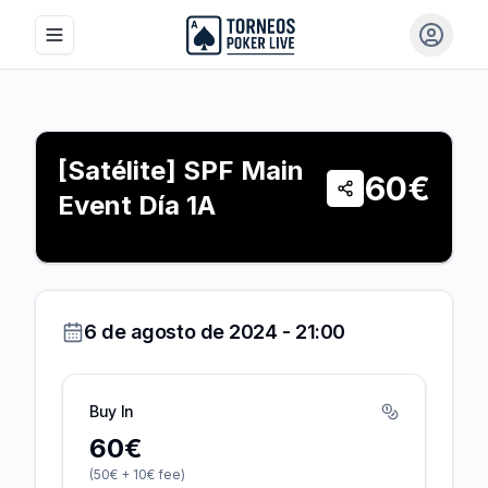
Toggle navigation menu
Iniciar 
[Satélite] SPF Main
60
€
Compartir
Event Día 1A
6 de agosto de 2024
- 21:00
Buy In
60€
(
50€ +
10€ fee
)