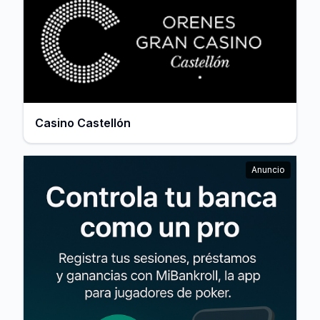
Casino Castellón
Anuncio