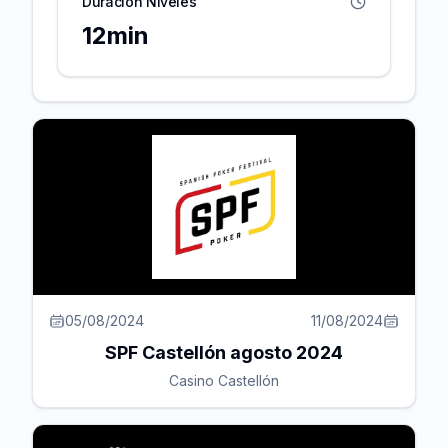
Duración Niveles
12min
05/08/2024
11/08/2024
SPF Castellón agosto 2024
Casino Castellón