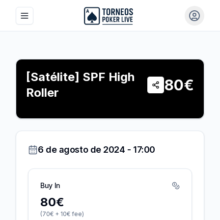
Toggle navigation menu
Iniciar 
[Satélite] SPF High
80
€
Compartir
Roller
6 de agosto de 2024
- 17:00
Buy In
80€
(
70€ +
10€ fee
)