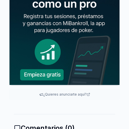
¿Quieres anunciarte aquí?
Comentarios (
0
)