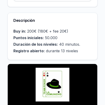
Descripción
Buy in:
200€ (180€ + fee 20€)
Puntos iniciales:
50.000
Duración de los niveles:
40 minutos.
Registro abierto:
durante 13 niveles